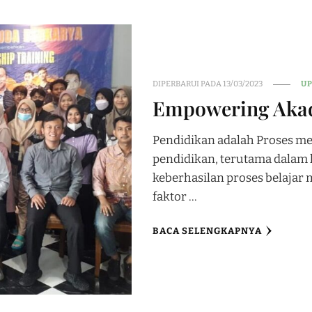
DIPERBARUI PADA
13/03/2023
UP
Empowering Aka
Pendidikan adalah Proses m
pendidikan, terutama dalam 
keberhasilan proses belajar
faktor …
BACA SELENGKAPNYA