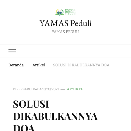
YAMAS Peduli
YAMAS PEDULI
Beranda
Artikel
SOLUSI DIKABULKANNYA DOA
DIPERBARUI PADA
13/03/2023
ARTIKEL
SOLUSI
DIKABULKANNYA
DOA