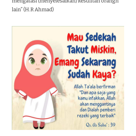
mengatasi (menyelesaikan) kesulitan orangn
lain” (H.R Ahmad)